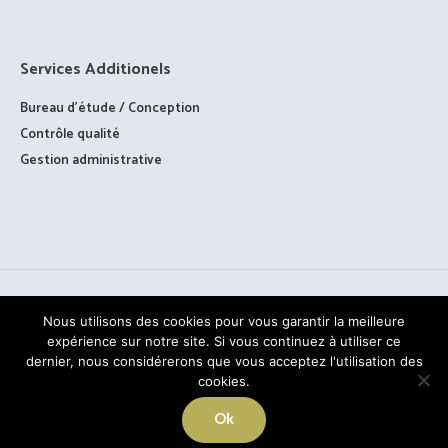
Services Additionels
Bureau d’étude / Conception
Contrôle qualité
Gestion administrative
Nous utilisons des cookies pour vous garantir la meilleure
expérience sur notre site. Si vous continuez à utiliser ce
dernier, nous considérerons que vous acceptez l'utilisation des
cookies.
TOUS DROITS RÉSERVÉS © PAAGE - 2020
Ok