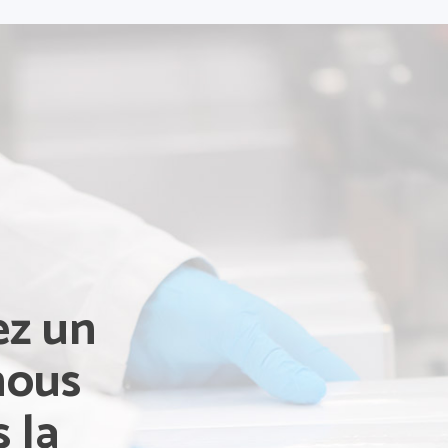
ez un
nous
 la