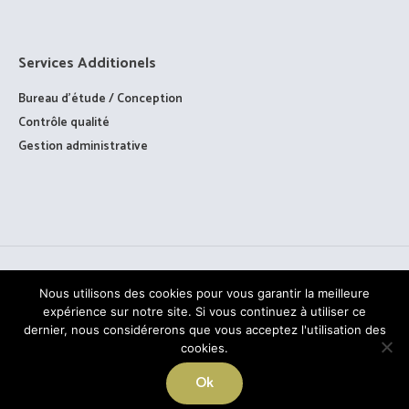
Services Additionels
Bureau d’étude / Conception
Contrôle qualité
Gestion administrative
Nous utilisons des cookies pour vous garantir la meilleure
expérience sur notre site. Si vous continuez à utiliser ce
dernier, nous considérerons que vous acceptez l'utilisation des
cookies.
TOUS DROITS RÉSERVÉS © PAAGE - 2020
Ok