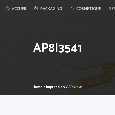
ACCUEIL
PACKAGING
COSMETIQUE
SE
AP8I3541
Home
/
Impression
/
AP8I3541