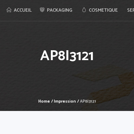
ACCUEIL
PACKAGING
COSMETIQUE
SE
AP8I3121
Home
/
Impression
/
AP8I3121