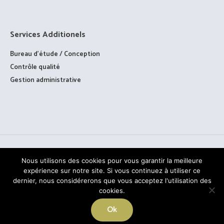
Services Additionels
Bureau d’étude / Conception
Contrôle qualité
Gestion administrative
Nous utilisons des cookies pour vous garantir la meilleure
expérience sur notre site. Si vous continuez à utiliser ce
dernier, nous considérerons que vous acceptez l'utilisation des
cookies.
TOUS DROITS RÉSERVÉS © PAAGE - 2020
Ok