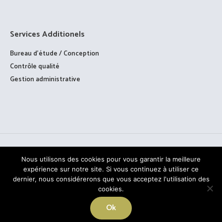
Services Additionels
Bureau d’étude / Conception
Contrôle qualité
Gestion administrative
Nous utilisons des cookies pour vous garantir la meilleure
expérience sur notre site. Si vous continuez à utiliser ce
dernier, nous considérerons que vous acceptez l'utilisation des
cookies.
TOUS DROITS RÉSERVÉS © PAAGE - 2020
Ok