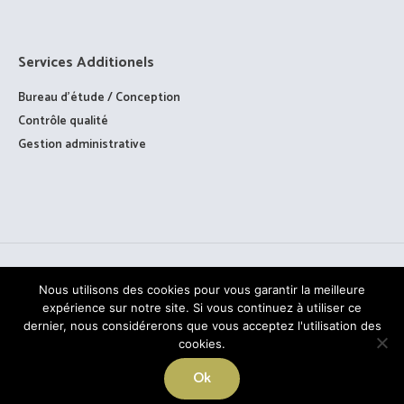
Services Additionels
Bureau d’étude / Conception
Contrôle qualité
Gestion administrative
Nous utilisons des cookies pour vous garantir la meilleure
expérience sur notre site. Si vous continuez à utiliser ce
dernier, nous considérerons que vous acceptez l'utilisation des
cookies.
TOUS DROITS RÉSERVÉS © PAAGE - 2020
Ok