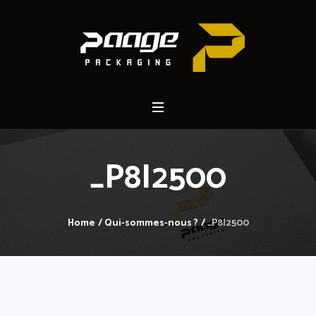
_P8I2500
Home
/
Qui-sommes-nous ?
/
_P8I2500