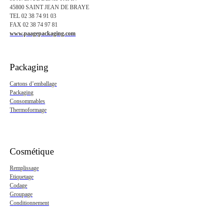
45800 SAINT JEAN DE BRAYE
TEL 02 38 74 91 03
FAX 02 38 74 97 81
www.paagepackaging.com
Packaging
Cartons d’emballage
Packaging
Consommables
Thermoformage
Cosmétique
Remplissage
Etiquetage
Codage
Groupage
Conditionnement