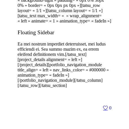
« background–light » padding= « 0px 0% 30px
0% » border= « 0px 0px px 0px »][tatsu_row
layout= « 1/1 »][tatsu_column layout= « 1/1 »]
[tatsu_text max_width= « » wrap_alignment=
« left » animate= « 1 » animation_type= « fadeIn »]
Floating Sidebar
Ea mei nostrum imperdiet deterruisset, mei ludus
efficiendi ei. Sea summo mazim ex, ea errem
eleifend definitionem vim.[/tatsu_text]
[project_details alignment= « left »]
[/project_details][portfolio_navigation_module
title_align= « left » nav_links_color= « #000000 »
animation_type= « fadeIn »]
[/portfolio_navigation_module][/tatsu_column]
[/tatsu_row][/tatsu_section]
0