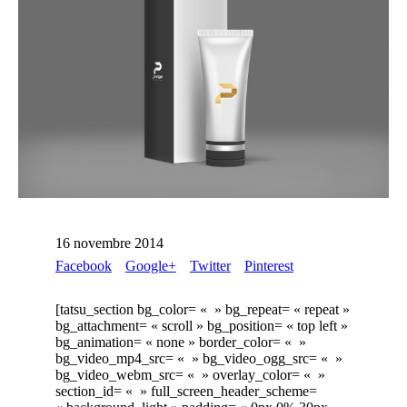
16 novembre 2014
Facebook
Google+
Twitter
Pinterest
[tatsu_section bg_color= « » bg_repeat= « repeat »
bg_attachment= « scroll » bg_position= « top left »
bg_animation= « none » border_color= « »
bg_video_mp4_src= « » bg_video_ogg_src= « »
bg_video_webm_src= « » overlay_color= « »
section_id= « » full_screen_header_scheme=