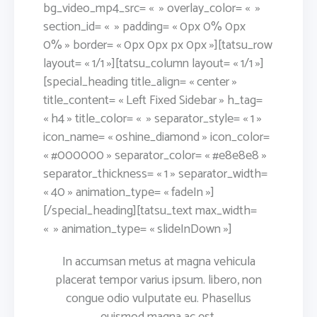
bg_video_mp4_src= « » overlay_color= « »
section_id= « » padding= « 0px 0% 0px
0% » border= « 0px 0px px 0px »][tatsu_row
layout= « 1/1 »][tatsu_column layout= « 1/1 »]
[special_heading title_align= « center »
title_content= « Left Fixed Sidebar » h_tag=
« h4 » title_color= « » separator_style= « 1 »
icon_name= « oshine_diamond » icon_color=
« #000000 » separator_color= « #e8e8e8 »
separator_thickness= « 1 » separator_width=
« 40 » animation_type= « fadeIn »]
[/special_heading][tatsu_text max_width=
« » animation_type= « slideInDown »]
In accumsan metus at magna vehicula
placerat tempor varius ipsum. libero, non
congue odio vulputate eu. Phasellus
euismod magna ac est.