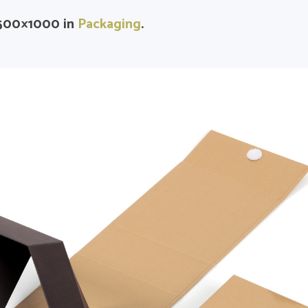
500×1000 in
Packaging
.