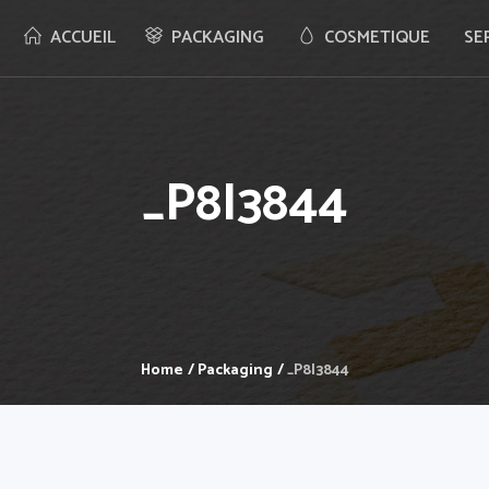
ACCUEIL
PACKAGING
COSMETIQUE
SE
_P8I3844
Home
/
Packaging
/
_P8I3844