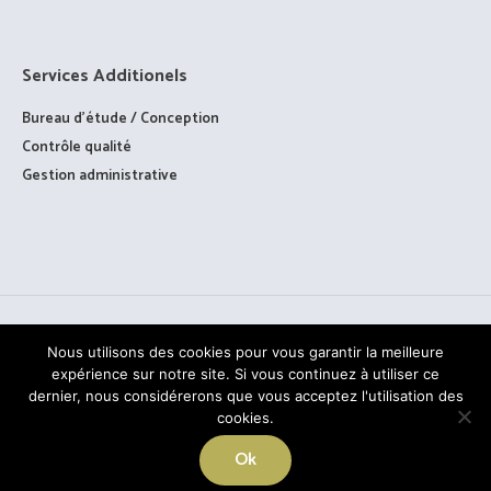
Services Additionels
Bureau d’étude / Conception
Contrôle qualité
Gestion administrative
Nous utilisons des cookies pour vous garantir la meilleure
expérience sur notre site. Si vous continuez à utiliser ce
dernier, nous considérerons que vous acceptez l'utilisation des
cookies.
TOUS DROITS RÉSERVÉS © PAAGE - 2020
Ok