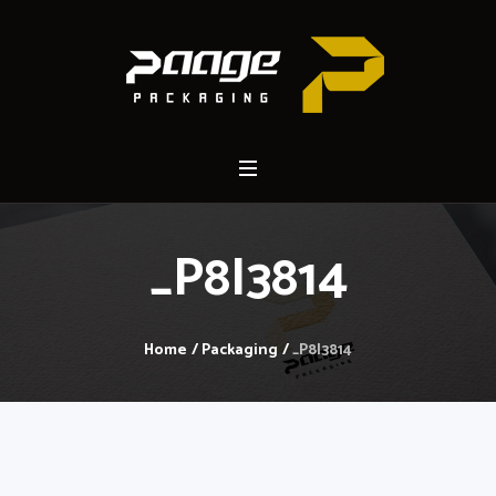
_P8I3814
Home
/
Packaging
/
_P8I3814