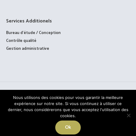
Services Additionels
Bureau d’étude / Conception
Contrôle qualité
Gestion administrative
Nous utilisons des cookies pour vous garantir la meilleure
expérience sur notre site. Si vous continuez à utiliser ce
dernier, nous considérerons que vous acceptez l'utilisation des
cookies.
TOUS DROITS RÉSERVÉS © PAAGE - 2020
Ok