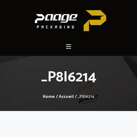
_P8I6214
Home
/
Accueil
/
_P8I6214