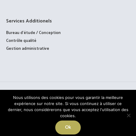
Services Additionels
Bureau d’étude / Conception
Contrôle qualité
Gestion administrative
Nous utilisons des cookies pour vous garantir la meilleure
expérience sur notre site. Si vous continuez à utiliser ce
dernier, nous considérerons que vous acceptez l'utilisation des
cookies.
TOUS DROITS RÉSERVÉS © PAAGE - 2020
Ok