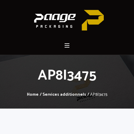
AP8I3475
Home
/
Services additionnels
/
AP8I3475