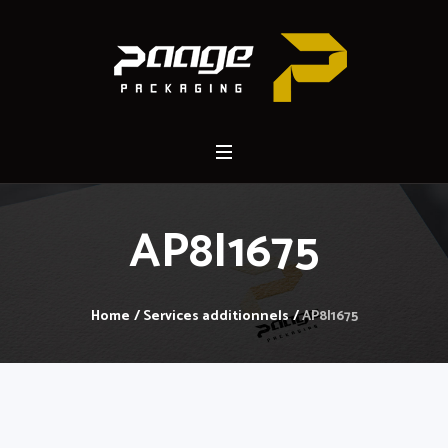
AP8I1675
Home
/
Services additionnels
/
AP8I1675