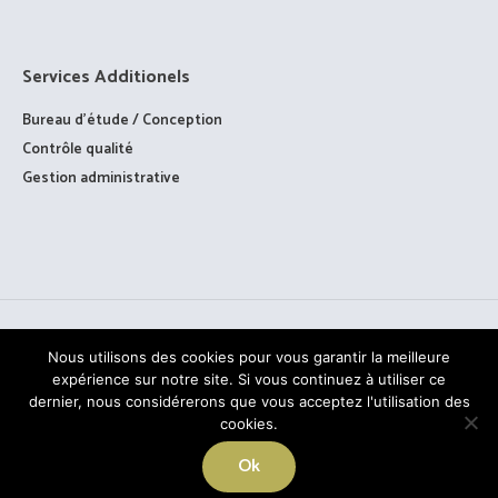
Services Additionels
Bureau d’étude / Conception
Contrôle qualité
Gestion administrative
Nous utilisons des cookies pour vous garantir la meilleure
expérience sur notre site. Si vous continuez à utiliser ce
dernier, nous considérerons que vous acceptez l'utilisation des
cookies.
TOUS DROITS RÉSERVÉS © PAAGE - 2020
Ok