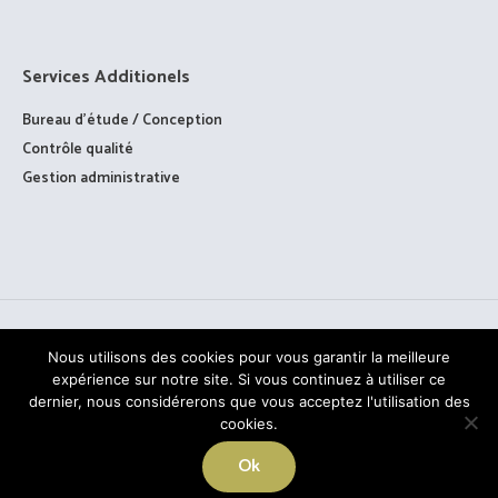
Services Additionels
Bureau d’étude / Conception
Contrôle qualité
Gestion administrative
Nous utilisons des cookies pour vous garantir la meilleure
expérience sur notre site. Si vous continuez à utiliser ce
dernier, nous considérerons que vous acceptez l'utilisation des
cookies.
TOUS DROITS RÉSERVÉS © PAAGE - 2020
Ok