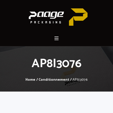
AP8I3076
Home
/
Conditionnement
/
AP8I3076