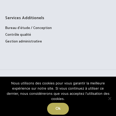
Services Additionels
Bureau d’étude / Conception
Contrôle qualité
Gestion administrative
Nous utilisons des cookies pour vous garantir la meilleure
expérience sur notre site. Si vous continuez à utiliser ce
dernier, nous considérerons que vous acceptez l'utilisation des
cookies.
TOUS DROITS RÉSERVÉS © PAAGE - 2020
Ok