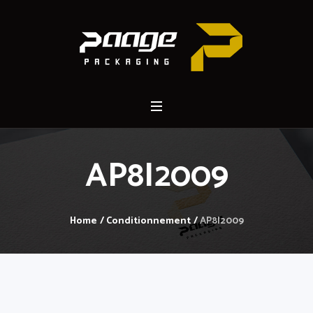
AP8I2009
Home
/
Conditionnement
/
AP8I2009