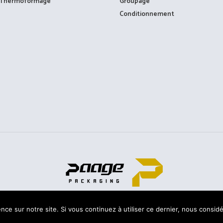
Thermoformage
Groupage
Conditionnement
TOUS DROITS RÉSERVÉS © PAAGE - 2020
nce sur notre site. Si vous continuez à utiliser ce dernier, nous consid